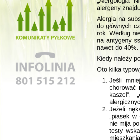
„Alergologia” N
alergeny znajdu
Alergia na sub
do głównych czy
rok. Według ni
na antygeny ss
nawet do 40%.
Kiedy należy po
Oto kilka typow
Jeśli mni
chorować n
kaszel”,
alergicznyc
Jeżeli nęk
„piasek w 
nie mija p
testy wska
mieszkania