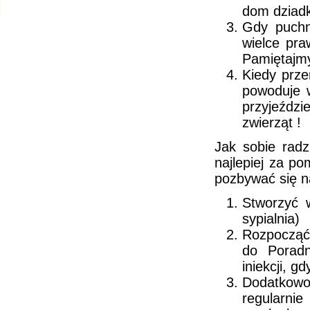
dom dziad
Gdy puchni
wielce pr
Pamiętajmy
Kiedy prze
powoduje 
przyjeździ
zwierząt !
Jak sobie radz
najlepiej za po
pozbywać się na
Stworzyć w
sypialnia)
Rozpocząć
do Poradn
iniekcji, 
Dodatkowo
regularn