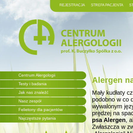
REJESTRACJA
STREFA PACJENTA
S
Centrum Alergologii
Alergen n
Testy i badania
Mały kudłaty cz
Jak nas znaleźć
podobno w co d
Nasz zespół
wywalonym języ
Felietony dla pacjentów
prędzej na spa
Najczęstsze pytania
psa Alergen
, 
Zwłaszcza w zw