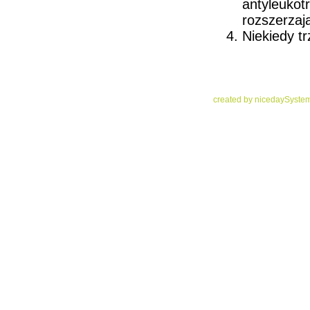
antyleuk
rozszerzaj
Niekiedy t
created by niceday
System