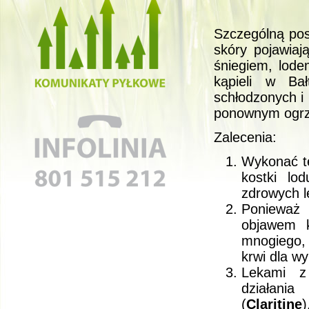
Szczególną post
skóry pojawiaj
śniegiem, lod
kąpieli w Ba
schłodzonych i
ponownym ogrza
Zalecenia:
Wykonać te
kostki lo
zdrowych l
Ponieważ
objawem k
mnogiego, 
krwi dla w
Lekami z
działania
(
Claritine
)