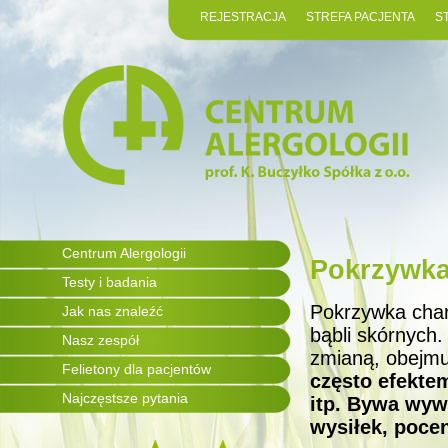
REJESTRACJA
STREFA PACJENTA
S
Centrum Alergologii
Pokrzywka
Testy i badania
Pokrzywka char
Jak nas znaleźć
bąbli skórnych.
Nasz zespół
zmianą, obejmu
Felietony dla pacjentów
często efektem
Najczęstsze pytania
itp. Bywa wyw
wysiłek, pocen