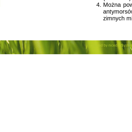
Można powi
antymorsów
zimnych mi
created by niceday
System