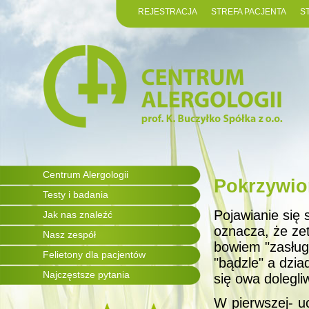
REJESTRACJA
STREFA PACJENTA
S
Centrum Alergologii
Pokrzywio
Testy i badania
Pojawianie się 
Jak nas znaleźć
oznacza, że zet
Nasz zespół
bowiem "zasług
Felietony dla pacjentów
"bądzle" a dzia
Najczęstsze pytania
się owa dolegli
W pierwszej- u