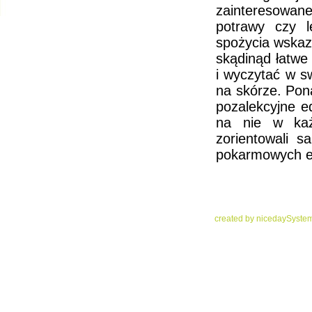
zainteresowan
potrawy czy 
spożycia wskaz
skądinąd łatwe 
i wyczytać w sw
na skórze. Pona
pozalekcyjne e
na nie w każ
zorientowali 
pokarmowych ed
created by niceday
System