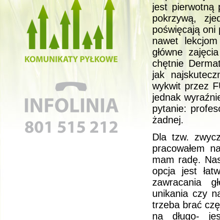
jest pierwotną
pokrzywą, zj
poświęcają oni
nawet lekcjo
główne zajęci
chętnie Dermato
jak najskutec
wykwit przez F
jednak wyraźnie
pytanie: profes
żadnej.
Dla tzw. zwyc
pracowałem na 
mam radę. Nast
opcja jest łat
zawracania g
unikania czy na
trzeba brać czę
na długo- je