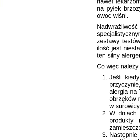
nawet lekarzom
na pyłek brzoz
owoc wiśni.
Nadwrażliwo
specjalistycz
zestawy testów
ilość jest nies
ten silny alerg
Co więc należy
Jeśli kied
przyczynie
alergia na
obrzęków m
w surowicy
W dniach o
produkty 
zamieszczo
Następnie 