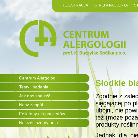
REJESTRACJA
STREFA PACJENTA
S
Centrum Alergologii
Słodkie bi
Testy i badania
Zgodnie z zale
Jak nas znaleźć
sięgającej po p
Nasz zespół
ubojni, nie po
Felietony dla pacjentów
też (może poza
Najczęstsze pytania
produkty roślin
Jednak dla ni