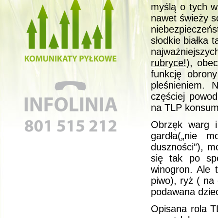
myślą o tych w 
nawet świeży 
niebezpieczeńs
słodkie białka
najważniejszych
rubryce!
), obe
funkcję obron
pleśnieniem. 
częściej powod
na TLP konsum
Obrzęk warg i 
gardła(„nie 
duszności”), m
się tak po spo
winogron. Ale 
piwo), ryż ( n
podawana dzie
Opisana rola TL