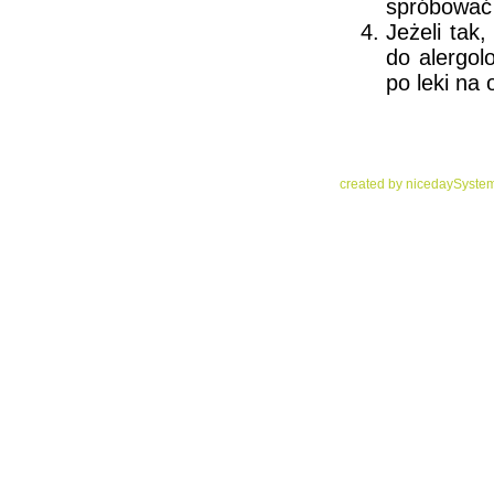
spróbować 
Jeżeli tak
do alergol
po leki na 
created by niceday
System