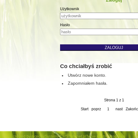
Zaloguj
Użytkownik
Hasło
Co chciałbyś zrobić
Utwórz nowe konto.
Zapomniałem hasła.
Strona 1 z 1
Start
poprz
1
nast
Zakońc
created by niceday
Systemy CMS Telvinet.pl
Twoje konto
Zaloguj się